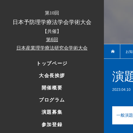
第10回
日本予防理学療法学会学術大会
【共催】
第6回
日本産業理学療法研究会学術大会
お知
トップページ
演
大会長挨拶
開催概要
2023.04.10
プログラム
演題募集
一般演題
参加登録